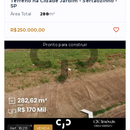
Terreno na Cidade Jardim - Sertãozinho -
SP
Área Total
288
m²
R$250.000,00
Pronto para construir
Ref.:
18213
VENDA