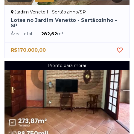
Jardim Veneto I - Sertãozinho/SP
Lotes no Jardim Venetto - Sertãozinho -
SP
Área Total
282,62
m²
R$170.000,00
Pronto para morar