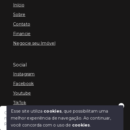
Início
Sobre
Contato
Financie
Negocie seu Imóvel
Social
Instagram
Facebook
Youtube
TikTok
Esse site utiliza
cookies
, que possibilitam uma
Olá, tudo bem?! Estamos disponíveis para te auxiliar
melhor experiência de navegação.
Ao continuar,
nas suas dúvidas e na sua melhor escolha. Em que
podemos ajudar?
você concorda com o uso de
cookies
.
© Copyright 2026 - Cris Jaber Ciavatta - Todos os