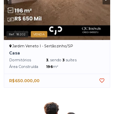
Ref.:
18202
VENDA
Jardim Veneto I - Sertãozinho/SP
Casa
Dormitórios
3
, sendo
3
suítes
Área Construída
196
m²
R$650.000,00