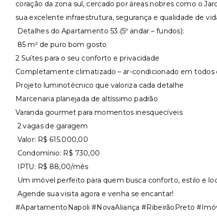
coração da zona sul, cercado por áreas nobres como o Jar
sua excelente infraestrutura, segurança e qualidade de vid
Detalhes do Apartamento 53 (5º andar – fundos):
85 m² de puro bom gosto
2 Suítes para o seu conforto e privacidade
Completamente climatizado – ar-condicionado em todos
Projeto luminotécnico que valoriza cada detalhe
Marcenaria planejada de altíssimo padrão
Varanda gourmet para momentos inesquecíveis
2 vagas de garagem
Valor: R$ 615.000,00
Condomínio: R$ 730,00
IPTU: R$ 88,00/mês
Um imóvel perfeito para quem busca conforto, estilo e loc
Agende sua visita agora e venha se encantar!
#ApartamentoNapoli #NovaAliança #RibeirãoPreto #Im