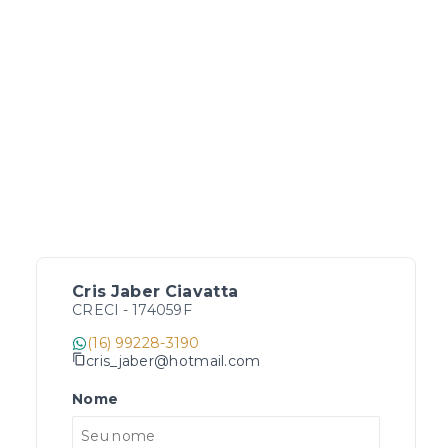
Cris Jaber Ciavatta
CRECI -
174059F
(16) 99228-3190
cris_jaber@hotmail.com
Nome