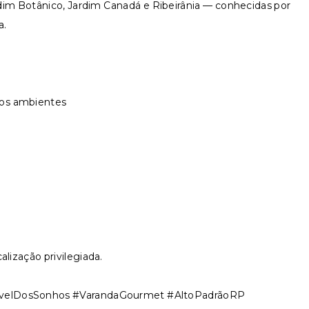
dim Botânico, Jardim Canadá e Ribeirânia — conhecidas por
a.
 os ambientes
alização privilegiada.
óvelDosSonhos #VarandaGourmet #AltoPadrãoRP