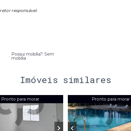
retor responsável.
Possui mobília?: Sem
•
mobília
Imóveis similares
Pronto para morar
Pronto para morar