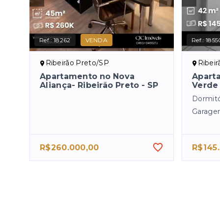
Ref.:
18262
VENDA
Ref.:
1855
Ribeirão Preto/SP
Ribei
Apartamento no Nova
Apart
Aliança- Ribeirão Preto - SP
Verde 
Dormitó
Garage
R$260.000,00
R$145