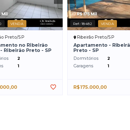
0
VENDA
Ref.:
18482
VENDA
rão Preto/SP
Ribeirão Preto/SP
amento no Ribeirão
Apartamento - Ribeir
- Ribeirão Preto - SP
Preto - SP
rios
2
Dormitórios
2
ns
1
Garagens
1
.000,00
R$175.000,00