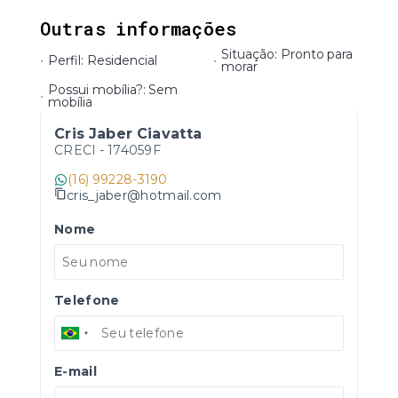
Outras informações
Situação: Pronto para
•
Perfil: Residencial
•
morar
Possui mobília?: Sem
•
mobília
Cris Jaber Ciavatta
CRECI -
174059F
(16) 99228-3190
cris_jaber@hotmail.com
Nome
Telefone
E-mail