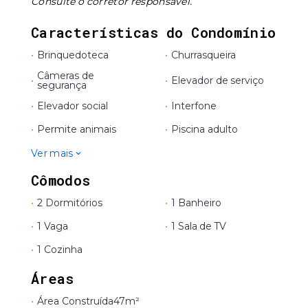
Consulte o corretor responsável.
Características do Condomínio
•
Brinquedoteca
•
Churrasqueira
Câmeras de
•
•
Elevador de serviço
segurança
•
Elevador social
•
Interfone
•
Permite animais
•
Piscina adulto
Ver mais
Cômodos
•
2 Dormitórios
•
1 Banheiro
•
1 Vaga
•
1 Sala de TV
•
1 Cozinha
Áreas
•
Área Construída
47m²