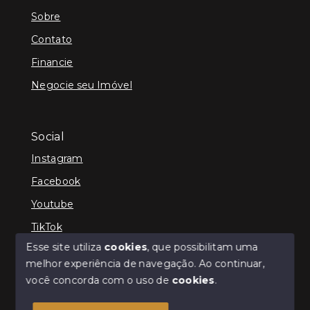
Sobre
Contato
Financie
Negocie seu Imóvel
Social
Instagram
Facebook
Youtube
TikTok
Esse site utiliza
cookies
, que possibilitam uma
melhor experiência de navegação.
Ao continuar,
você concorda com o uso de
cookies
.
© Copyright 2026 - Cris Jaber Ciavatta - Todos os
direitos reservados