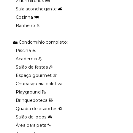
• 2 dormitórios 🛏️
• Sala aconchegante 🛋️
• Cozinha 🍽️
• Banheiro 🚿
🏡 Condomínio completo:
• Piscina 🏊
• Academia 💪
• Salão de festas 🎉
• Espaço gourmet 🍖
• Churrasqueira coletiva
• Playground 🛝
• Brinquedoteca 🧸
• Quadra de esportes ⚽
• Salão de jogos 🎮
• Área para pets 🐾