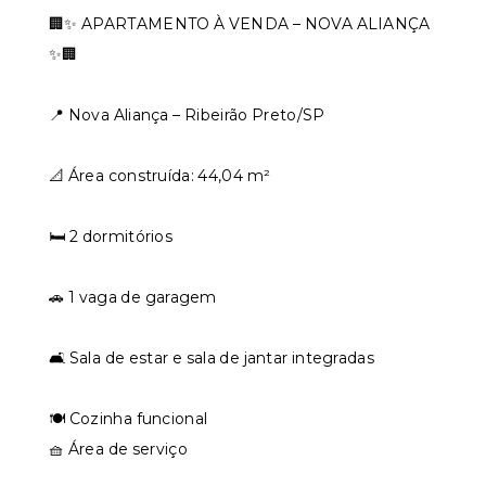
🏢✨ APARTAMENTO À VENDA – NOVA ALIANÇA
✨🏢
📍 Nova Aliança – Ribeirão Preto/SP
📐 Área construída: 44,04 m²
🛏️ 2 dormitórios
🚗 1 vaga de garagem
🛋️ Sala de estar e sala de jantar integradas
🍽️ Cozinha funcional
🧺 Área de serviço