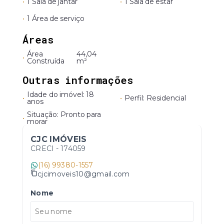
•
1 Sala de jantar
•
1 Sala de estar
•
1 Área de serviço
Áreas
Área
44,04
•
Construída
m²
Outras informações
Idade do imóvel: 18
•
•
Perfil: Residencial
anos
Situação: Pronto para
•
morar
CJC IMÓVEIS
CRECI -
174059
(16) 99380-1557
cjcimoveis10@gmail.com
Nome