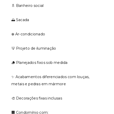
🚿 Banheiro social
🌅 Sacada
❄️ Ar-condicionado
💡 Projeto de iluminação
🪵 Planejados fixos sob medida
✨ Acabamentos diferenciados com louças,
metais e pedras em mármore
🎨 Decorações fixas inclusas
🏢 Condomínio com: