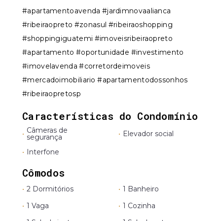
#apartamentoavenda #jardimnovaalianca
#ribeiraopreto #zonasul #ribeiraoshopping
#shoppingiguatemi #imoveisribeiraopreto
#apartamento #oportunidade #investimento
#imovelavenda #corretordeimoveis
#mercadoimobiliario #apartamentodossonhos
#ribeiraopretosp
Características do Condomínio
Câmeras de
•
•
Elevador social
segurança
•
Interfone
Cômodos
•
2 Dormitórios
•
1 Banheiro
•
1 Vaga
•
1 Cozinha