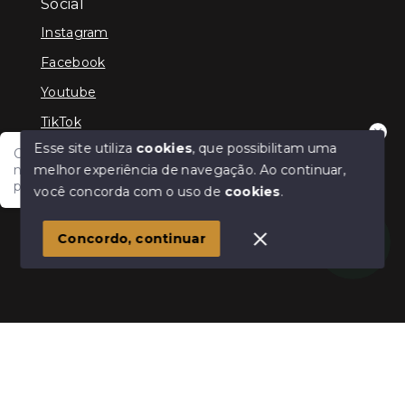
Social
Instagram
Facebook
Youtube
TikTok
Esse site utiliza
cookies
, que possibilitam uma
Olá, tudo bem?! Estamos disponíveis para te auxiliar
melhor experiência de navegação.
Ao continuar,
nas suas dúvidas e na sua melhor escolha. Em que
podemos ajudar?
você concorda com o uso de
cookies
.
© Copyright 2026 - Cris Jaber Ciavatta - Todos os
direitos reservados
Concordo, continuar
SITE PARA IMOBILIARIA
Início
Histórico
Favoritos