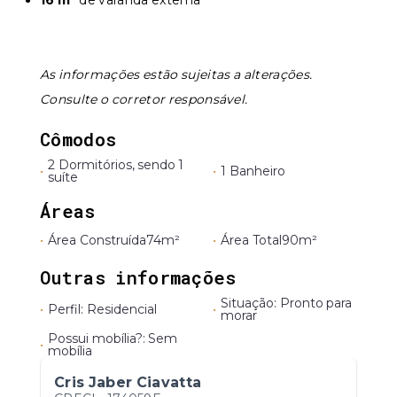
16 m²
de varanda externa
As informações estão sujeitas a alterações.
Consulte o corretor responsável.
Cômodos
2 Dormitórios, sendo 1
•
•
1 Banheiro
suíte
Áreas
•
Área Construída
74m²
•
Área Total
90m²
Outras informações
Situação: Pronto para
•
Perfil: Residencial
•
morar
Possui mobília?: Sem
•
mobília
Cris Jaber Ciavatta