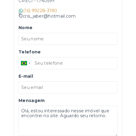
CRECI -
174059F
(16) 99228-3190
cris_jaber@hotmail.com
Nome
Telefone
E-mail
Mensagem