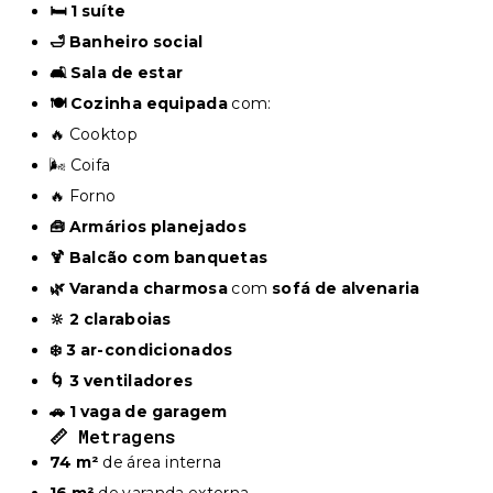
🛏️ 1 suíte
🛁 Banheiro social
🛋️ Sala de estar
🍽️ Cozinha equipada
com:
🔥 Cooktop
🌬️ Coifa
🔥 Forno
🧰 Armários planejados
🍹 Balcão com banquetas
🌿 Varanda charmosa
com
sofá de alvenaria
🔆 2 claraboias
❄️ 3 ar-condicionados
🌀 3 ventiladores
🚗 1 vaga de garagem
📏 Metragens
74 m²
de área interna