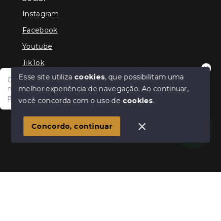
Instagram
Facebook
Youtube
TikTok
Esse site utiliza
cookies
, que possibilitam uma
Olá, tudo bem?! Estamos disponíveis para te auxiliar
melhor experiência de navegação.
Ao continuar,
nas suas dúvidas e na sua melhor escolha. Em que
podemos ajudar?
você concorda com o uso de
cookies
.
© Copyright 2026 - Cris Jaber Ciavatta - Todos os
direitos reservados
Concordo, continuar
SITE PARA IMOBILIARIA
Início
Histórico
Favoritos