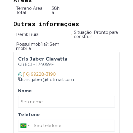
Terreno Área
38h
•
Total
a
Outras informações
Situação: Pronto para
•
Perfil: Rural
•
construir
Possui mobília?: Sem
•
mobília
Cris Jaber Ciavatta
CRECI -
174059F
(16) 99228-3190
cris_jaber@hotmail.com
Nome
Telefone