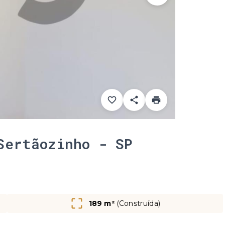
Sertãozinho - SP
189 m²
(
Construída
)