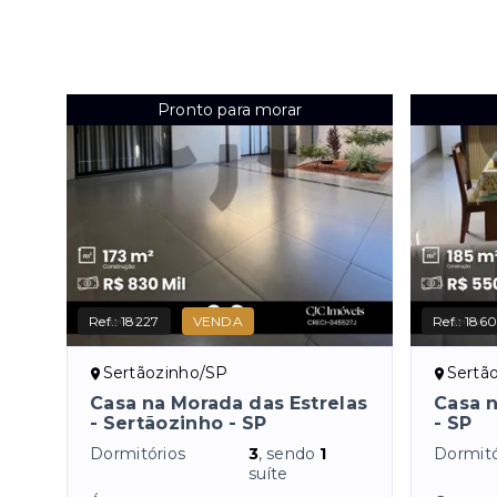
Pronto para morar
Ref.:
18227
VENDA
Ref.:
186
Sertãozinho/SP
Sertã
Casa na Morada das Estrelas
Casa n
- Sertãozinho - SP
- SP
Dormitórios
3
, sendo
1
Dormitó
suíte