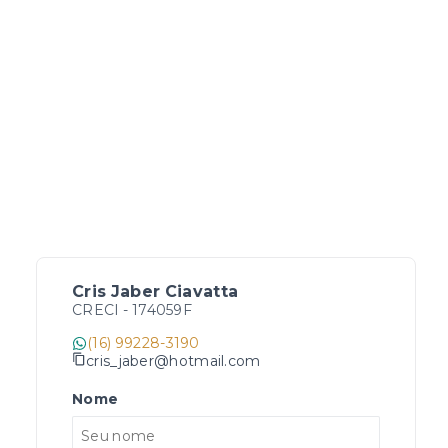
Cris Jaber Ciavatta
CRECI -
174059F
(16) 99228-3190
cris_jaber@hotmail.com
Nome