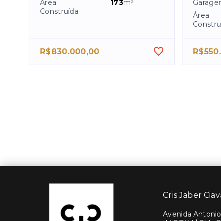
Área
173
m²
Garage
Construída
Área
Constru
R$830.000,00
R$550
Cris Jaber Ciav
Avenida Antonio 