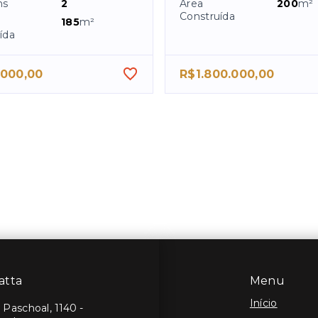
ns
2
Área
200
m²
Construída
185
m²
ída
.000,00
R$1.800.000,00
atta
Menu
Início
Paschoal, 1140 -