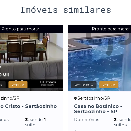
Imóveis similares
Pronto para morar
Pronto para morar
04
VENDA
Ref.:
18600
VENDA
ozinho/SP
Sertãozinho/SP
o Cristo - Sertãozinho
Casa no Botânico -
Sertãozinho - SP
rios
3
, sendo
1
Dormitórios
3
, send
suíte
suítes