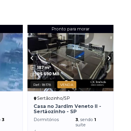
Pronto para morar
Ref.:
18178
VENDA
Sertãozinho/SP
Casa no Jardim Veneto II -
Sertãozinho - SP
o
3
Dormitórios
3
, sendo
1
suíte