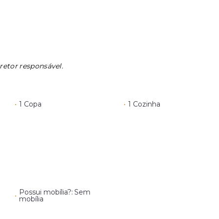
retor responsável.
•
1 Copa
•
1 Cozinha
Possui mobília?: Sem
•
mobília