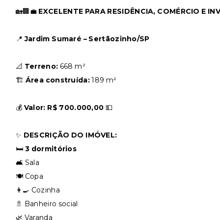
🏡🏢💼
EXCELENTE PARA RESIDÊNCIA, COMÉRCIO E I
📍
Jardim Sumaré – Sertãozinho/SP
📐
Terreno:
668 m²
🏗
Área construída:
189 m²
💰
Valor:
R$ 700.000,00
💵
✨
DESCRIÇÃO DO IMÓVEL:
🛏
3 dormitórios
🛋 Sala
🍽 Copa
👩‍🍳 Cozinha
🚿 Banheiro social
🌿 Varanda