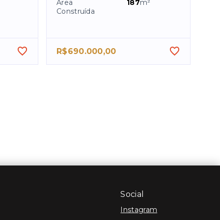
Área
187
m²
Construída
R$690.000,00
Social
Instagram