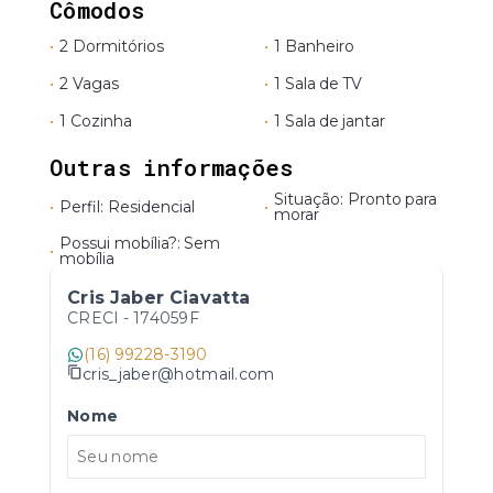
Cômodos
•
2 Dormitórios
•
1 Banheiro
•
2 Vagas
•
1 Sala de TV
•
1 Cozinha
•
1 Sala de jantar
Outras informações
Situação: Pronto para
•
Perfil: Residencial
•
morar
Possui mobília?: Sem
•
mobília
Cris Jaber Ciavatta
CRECI -
174059F
(16) 99228-3190
cris_jaber@hotmail.com
Nome