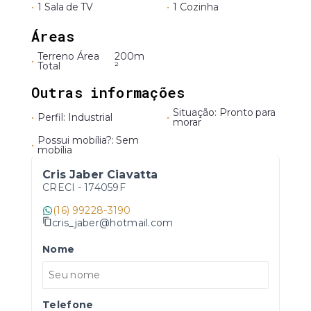
•
1 Sala de TV
•
1 Cozinha
Áreas
Terreno Área
200m
•
Total
²
Outras informações
Situação: Pronto para
•
Perfil: Industrial
•
morar
Possui mobília?: Sem
•
mobília
Cris Jaber Ciavatta
CRECI -
174059F
(16) 99228-3190
cris_jaber@hotmail.com
Nome
Telefone