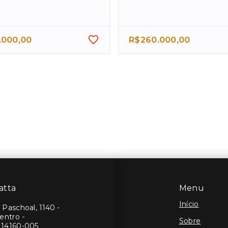
.000,00
R$260.000,00
atta
Menu
Início
Paschoal, 1140 -
entro -
Sobre
 14160-005