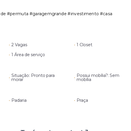
dade #permuta #garagemgrande #investimento #casa
•
2 Vagas
•
1 Closet
•
1 Área de serviço
Situação: Pronto para
Possui mobília?: Sem
•
•
morar
mobília
•
Padaria
•
Praça