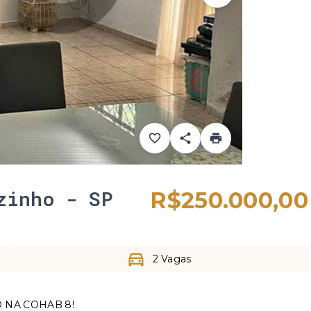
zinho - SP
R$250.000,00
2 Vagas
 NA COHAB 8!