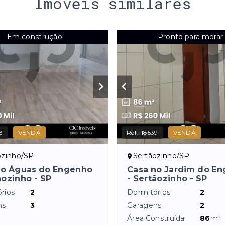
Imóveis similares
Em construção
Pronto para morar
3
VENDA
Ref.:
18539
VENDA
ozinho/SP
Sertãozinho/SP
no Águas do Engenho
Casa no Jardim do E
ãozinho - SP
- Sertãozinho - SP
rios
2
Dormitórios
2
ns
3
Garagens
2
Área Construída
86
m²