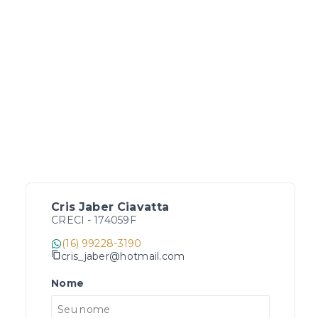
Cris Jaber Ciavatta
CRECI -
174059F
(16) 99228-3190
cris_jaber@hotmail.com
Nome