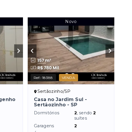
Novo
Ref.:
18388
VENDA
Sertãozinho/SP
ngenho
Casa no Jardim Sul -
Sertãozinho - SP
Dormitórios
2
, sendo
2
suítes
Garagens
2