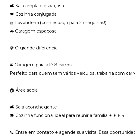
🛋️ Sala ampla e espaçosa
🍽️ Cozinha conjugada
🧺 Lavanderia (com espaço para 2 máquinas!)
🚗 Garagem espaçosa
💎 O grande diferencial:
🚘 Garagem para até 8 carros!
Perfeito para quem tem vários veículos, trabalha com car
🏠 Área social:
🛋️ Sala aconchegante
🍽️ Cozinha funcional ideal para reunir a família 👨‍👩‍👧‍👦
📞 Entre em contato e agende sua visita! Essa oportunida