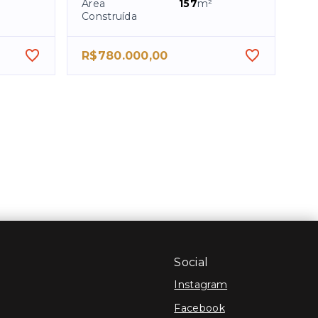
Área
157
m²
Construída
R$780.000,00
Social
Instagram
Facebook