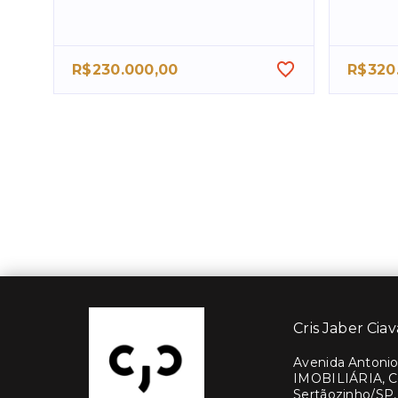
R$230.000,00
R$320
Cris Jaber Ciav
Avenida Antonio 
IMOBILIÁRIA, C
Sertãozinho/SP,