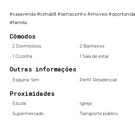
#casavenda #cohab8 #sertaozinho #imoveis #oportuni
#familia
Cômodos
•
2 Dormitórios
•
2 Banheiros
•
1 Cozinha
•
1 Sala de estar
Outras informações
•
Esquina: Sim
•
Perfil: Residencial
Proximidades
•
Escola
•
Igreja
•
Supermercado
•
Transporte público