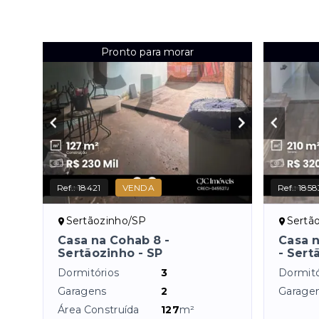
Pronto para morar
Ref.:
18421
VENDA
Ref.:
1858
Sertãozinho/SP
Sertã
Casa na Cohab 8 -
Casa 
Sertãozinho - SP
- Sert
Dormitórios
3
Dormitó
Garagens
2
Garage
Área Construída
127
m²