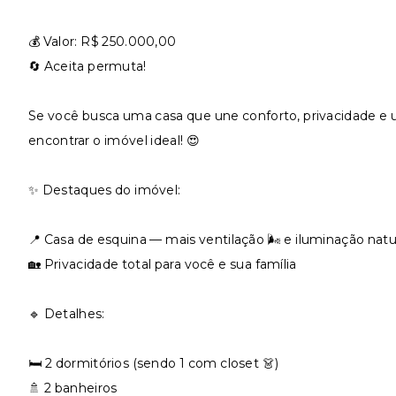
💰 Valor: R$ 250.000,00
🔄 Aceita permuta!
Se você busca uma casa que une conforto, privacidade e
encontrar o imóvel ideal! 😍
✨ Destaques do imóvel:
📍 Casa de esquina — mais ventilação 🌬️ e iluminação natur
🏡 Privacidade total para você e sua família
🔹 Detalhes:
🛏️ 2 dormitórios (sendo 1 com closet 👗)
🚿 2 banheiros