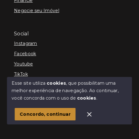
Financie
Negocie seu Imóvel
Social
Instagram
Facebook
Youtube
TikTok
Esse site utiliza
cookies
, que possibilitam uma
melhor experiência de navegação.
Ao continuar,
você concorda com o uso de
cookies
.
© Copyright 2026 - Cris Jaber Ciavatta - Todos os
direitos reservados
Concordo, continuar
SITE PARA IMOBILIARIA