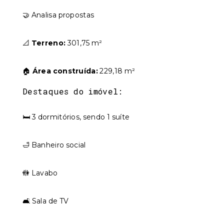
🤝 Analisa propostas
📐
Terreno:
301,75 m²
🏠
Área construída:
229,18 m²
Destaques do imóvel:
🛏️ 3 dormitórios, sendo 1 suíte
🛁 Banheiro social
🚻 Lavabo
🛋️ Sala de TV