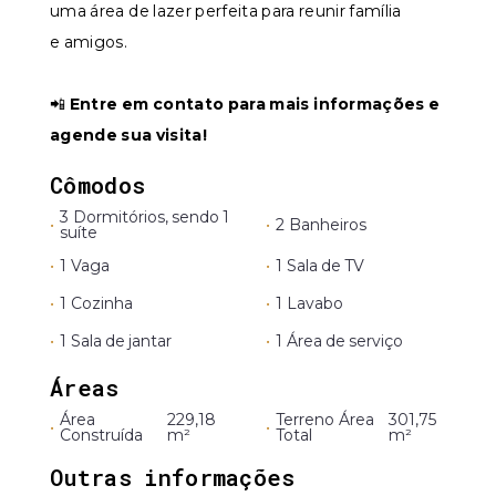
uma área de lazer perfeita para reunir família
e amigos.
📲
Entre em contato para mais informações e
agende sua visita!
Cômodos
3 Dormitórios, sendo 1
•
•
2 Banheiros
suíte
•
1 Vaga
•
1 Sala de TV
•
1 Cozinha
•
1 Lavabo
•
1 Sala de jantar
•
1 Área de serviço
Áreas
Área
229,18
Terreno Área
301,75
•
•
Construída
m²
Total
m²
Outras informações