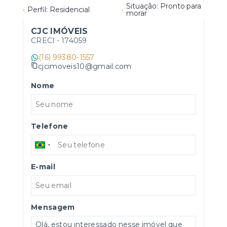
Situação: Pronto para
•
Perfil: Residencial
•
morar
CJC IMÓVEIS
CRECI -
174059
(16) 99380-1557
cjcimoveis10@gmail.com
Nome
Telefone
E-mail
Mensagem