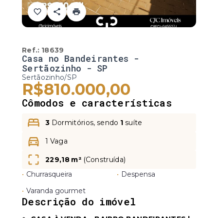
Ref.:
18639
Casa no Bandeirantes -
Sertãozinho - SP
Sertãozinho/SP
R$810.000,00
Cômodos e características
3
Dormitórios, sendo
1
suíte
1 Vaga
229,18 m²
(
Construída
)
•
Churrasqueira
•
Despensa
•
Varanda gourmet
Descrição do imóvel