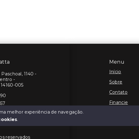
atta
Menu
Início
Paschoal, 1140 -
entro -
Sobre
 14160-005
Contato
190
Financie
557
 uma melhor experiência de navegação.
Negocie seu
cookies
.
tos reservados