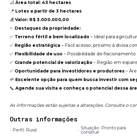
📐
Área total: 43 hectares
📍
Lotes a partir de 3 hectares
💰
Valor: R$ 3.000.000,00
✨
Destaques da propriedade:
✅
Terreno fértil e bem localizado
– Ideal para agricultu
✅
Região estratégica
– Fácil acesso, próximo à divisa c
✅
Flexibilidade de uso
– Possibilidade de fracionamento 
✅
Grande potencial de valorização
– Região em expans
✅
Oportunidade para investidores e produtores
– Áre
🌱
Excelente opção para quem busca investir com seg
📞
Agende sua visita e conheça o potencial dessa área
As informações estão sujeitas a alterações. Consulte o cor
Outras informações
Situação: Pronto para
•
Perfil: Rural
•
construir