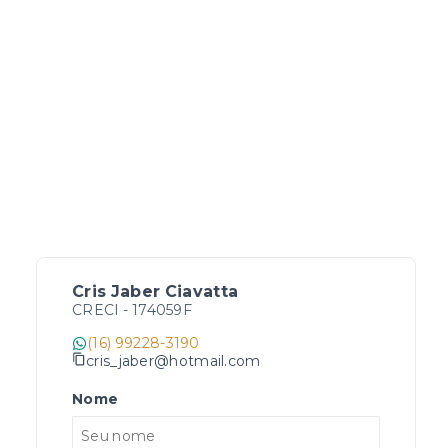
Cris Jaber Ciavatta
CRECI -
174059F
(16) 99228-3190
cris_jaber@hotmail.com
Nome