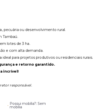
ra, pecuária ou desenvolvimento rural.
om Tambaú.
em lotes de 3 ha.
ão e com alta demanda.
a ideal para projetos produtivos ou residenciais rurais.
urança e retorno garantido.
 incrível!
retor responsável.
Possui mobília?: Sem
•
mobília