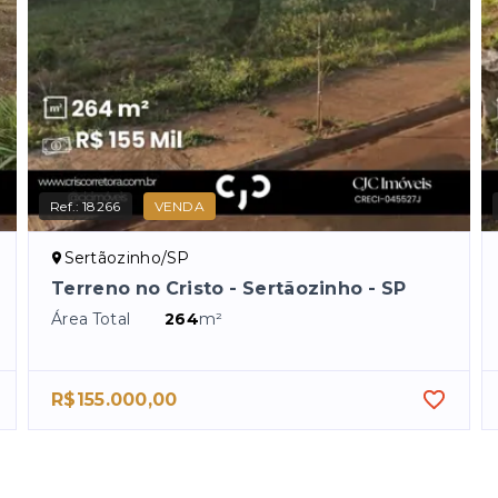
Ref.:
18266
VENDA
Sertãozinho/SP
Terreno no Cristo - Sertãozinho - SP
Área Total
264
m²
R$155.000,00