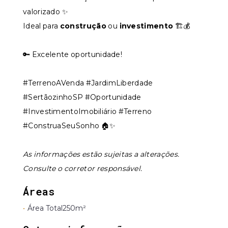
valorizado ✨
Ideal para
construção
ou
investimento
🏗️💰
🔑 Excelente oportunidade!
#TerrenoAVenda #JardimLiberdade
#SertãozinhoSP #Oportunidade
#InvestimentoImobiliário #Terreno
#ConstruaSeuSonho 🏠✨
As informações estão sujeitas a alterações.
Consulte o corretor responsável.
Áreas
•
Área Total
250m²