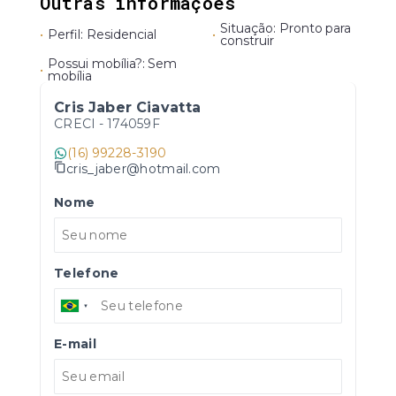
Outras informações
Situação: Pronto para
•
Perfil: Residencial
•
construir
Possui mobília?: Sem
•
mobília
Cris Jaber Ciavatta
CRECI -
174059F
(16) 99228-3190
cris_jaber@hotmail.com
Nome
Telefone
E-mail