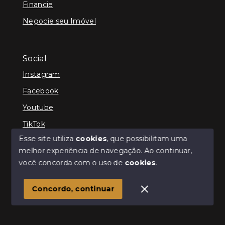
Financie
Negocie seu Imóvel
Social
Instagram
Facebook
Youtube
TikTok
Esse site utiliza
cookies
, que possibilitam uma
melhor experiência de navegação.
Ao continuar,
você concorda com o uso de
cookies
.
© Copyright 2026 - Cris Jaber Ciavatta - Todos os
direitos reservados
Concordo, continuar
SITE PARA IMOBILIARIA