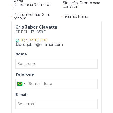
Perfil:
Situação: Pronto para
•
Residencial/Comercia
•
construir
l
Possui mobília?: Sem
•
•
Terreno: Plano
mobília
Cris Jaber Ciavatta
CRECI -
174059F
(16) 99228-3190
cris_jaber@hotmail.com
Nome
Telefone
E-mail