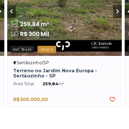
Ref.:
18445
VENDA
Sertãozinho/SP
Terreno no Jardim Nova Europa -
Sertãozinho - SP
Área Total
259,84
m²
R$300.000,00