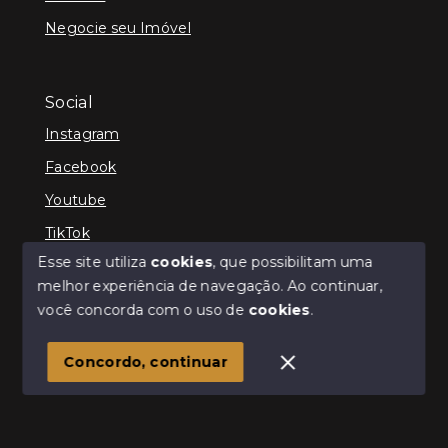
Negocie seu Imóvel
Social
Instagram
Facebook
Youtube
TikTok
Esse site utiliza
cookies
, que possibilitam uma
melhor experiência de navegação.
Ao continuar,
você concorda com o uso de
cookies
.
© Copyright 2026 - Cris Jaber Ciavatta - Todos os
direitos reservados
Concordo, continuar
SITE PARA IMOBILIARIA