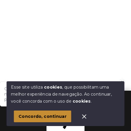
Esse site utiliza
cookies
, que possibilitam uma
Olá, tudo bem?! Estamos disponíveis para te auxiliar
melhor experiência de navegação.
Ao continuar,
nas suas dúvidas e na sua melhor escolha. Em que
podemos ajudar?
você concorda com o uso de
cookies
.
Concordo, continuar