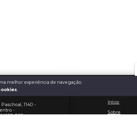
 uma melhor experiência de navegação.
cookies
.
atta
Menu
Início
Paschoal, 1140 -
entro -
Sobre
 14160-005
Contato
190
Financie
557