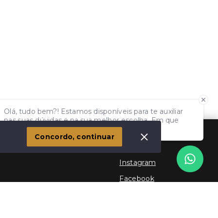
Olá, tudo bem?! Estamos disponíveis para te auxiliar
nas suas dúvidas e na sua melhor escolha. Em que
podemos ajudar?
Concordo, continuar
Social
Instagram
Facebook
Youtube
TikTok