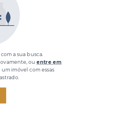
com a sua busca.
 novamente, ou
entre em
o um imóvel com essas
astrado.