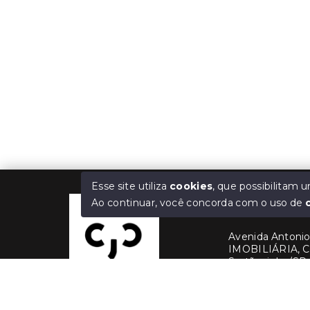
Esse site utiliza
cookies
, que possibilitam
Ao continuar, você concorda com o uso de
Cris Jaber Ciav
Avenida Antonio 
IMOBILIÁRIA, C
Sertãozinho/SP,
(16) 99228-3
(16) 99380-1