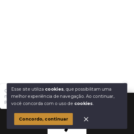
Esse site utiliza
cookies
, que possibilitam uma
Olá, tudo bem?! Estamos disponíveis para te auxiliar
melhor experiência de navegação.
Ao continuar,
nas suas dúvidas e na sua melhor escolha. Em que
podemos ajudar?
você concorda com o uso de
cookies
.
Concordo, continuar