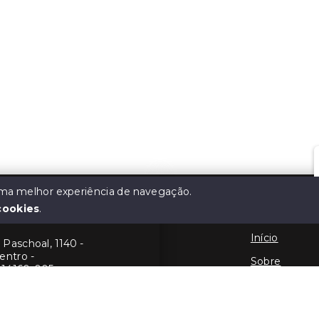
 uma melhor experiência de navegação.
cookies
.
atta
Menu
Início
Paschoal, 1140 -
entro -
Sobre
 14160-005
Contato
190
Financie
557