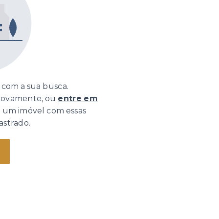
com a sua busca.
 novamente, ou
entre em
o um imóvel com essas
astrado.