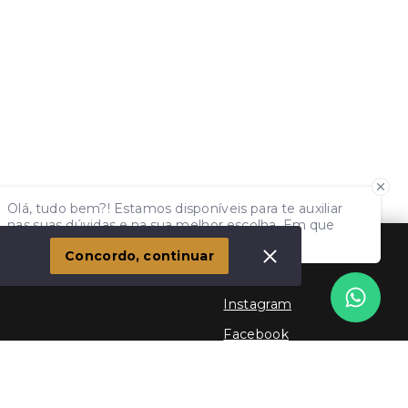
Olá, tudo bem?! Estamos disponíveis para te auxiliar
nas suas dúvidas e na sua melhor escolha. Em que
podemos ajudar?
Concordo, continuar
Social
Instagram
Facebook
Youtube
TikTok