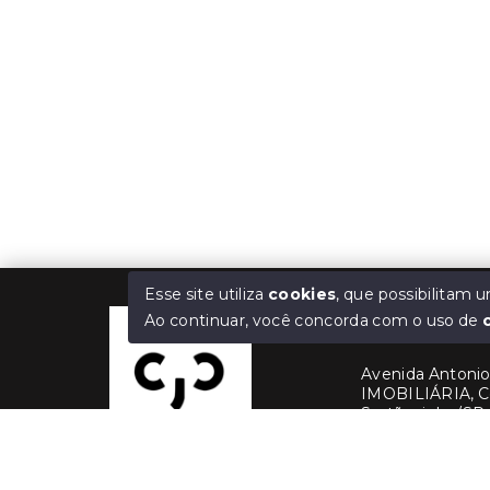
Esse site utiliza
cookies
, que possibilitam
Ao continuar, você concorda com o uso de
Cris Jaber Ciav
Avenida Antonio 
IMOBILIÁRIA, C
Sertãozinho/SP,
(16) 99228-3
(16) 99380-1