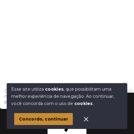
Esse site utiliza
cookies
, que possibilitam uma
Olá, tudo bem?! Estamos disponíveis para te auxiliar
melhor experiência de navegação.
Ao continuar,
nas suas dúvidas e na sua melhor escolha. Em que
podemos ajudar?
você concorda com o uso de
cookies
.
Concordo, continuar