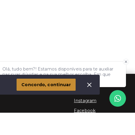
Olá, tudo bem?! Estamos disponíveis para te auxiliar
nas suas dúvidas e na sua melhor escolha. Em que
podemos ajudar?
Concordo, continuar
Social
Instagram
Facebook
Youtube
TikTok