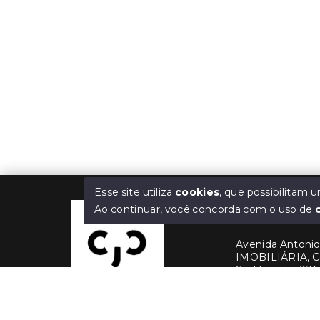
Esse site utiliza
cookies
, que possibilitam
Ao continuar, você concorda com o uso de
Cris Jaber Ciav
Avenida Antonio 
IMOBILIÁRIA, C
Sertãozinho/SP,
(16) 99228-3
(16) 99380-1