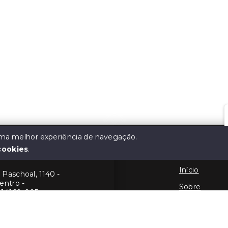
 uma melhor experiência de navegação.
cookies
.
atta
Menu
Início
Paschoal, 1140 -
entro -
Sobre
 14160-005
Contato
190
Financie
557