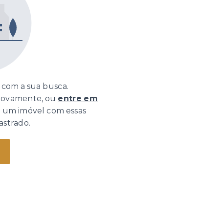
com a sua busca.
 novamente, ou
entre em
o um imóvel com essas
astrado.