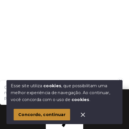
Esse site utiliza
cookies
, que possibilitam uma
Olá, tudo bem?! Estamos disponíveis para te auxiliar
melhor experiência de navegação.
Ao continuar,
nas suas dúvidas e na sua melhor escolha. Em que
podemos ajudar?
você concorda com o uso de
cookies
.
Concordo, continuar