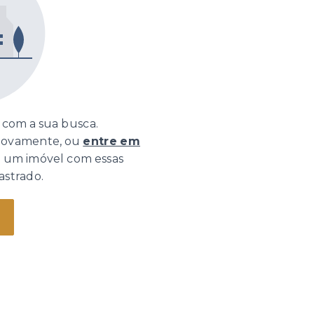
com a sua busca.
 novamente, ou
entre em
o um imóvel com essas
astrado.