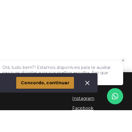
Olá, tudo bem?! Estamos disponíveis para te auxiliar
nas suas dúvidas e na sua melhor escolha. Em que
podemos ajudar?
Concordo, continuar
Social
Instagram
Facebook
Youtube
TikTok