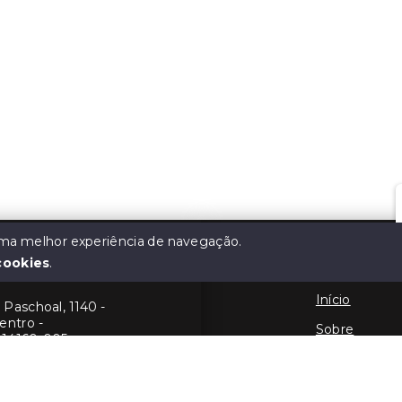
 uma melhor experiência de navegação.
cookies
.
atta
Menu
Início
Paschoal, 1140 -
entro -
Sobre
 14160-005
Contato
190
Financie
557