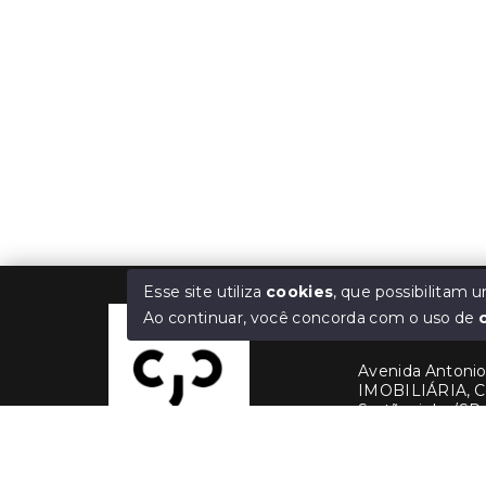
Esse site utiliza
cookies
, que possibilitam
Ao continuar, você concorda com o uso de
Cris Jaber Ciav
Avenida Antonio 
IMOBILIÁRIA, C
Sertãozinho/SP,
(16) 99228-3
(16) 99380-1